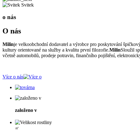
Svitek
o nás
O nás
Milin
je velkoobchodní dodavatel a výrobce pro poskytování špičkových
kultury orientované na služby a kvalitu první filozofie.
Milin
Sloužil sp
včetně automobilů, prodeje potravin, finančního pojištění, elektron
Více o nás
založeno v
㎡