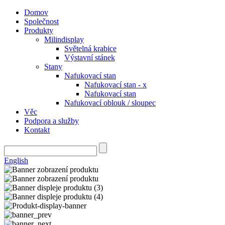
Domov
Společnost
Produkty
Milindisplay
Světelná krabice
Výstavní stánek
Stany
Nafukovací stan
Nafukovací stan - x
Nafukovací stan
Nafukovací oblouk / sloupec
Věc
Podpora a služby
Kontakt
English