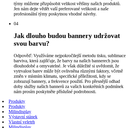
týmy můžeme přizpůsobit velikost většiny našich produktů.
Jen nám dejte vědět vaší preferované velikosti a naše
profesionální týmy poskytnou vhodné návrhy.
04
Jak dlouho budou bannery udržovat
svou barvu?
Odpověď: Využíváme nejpokročilejší metodu tisku, sublimace
barviva, která zajišťuje, že barvy na našich bannerech jsou
dlouhodobé a omyvatelné. Je však důležité si uvědomit, že
vytrvalost barev může být ovlivněna různými faktory, včetně
změn v místním klimatu, specifické příležitosti, kdy se
zobrazují bannery, a frekvence použití. Pro přesnější odhad
doby služby našich bannerů za vašich konkrétních podmínek
nám prosím poskytněte příslušné podrobnosti.
Produkty
Produkty
Milindisplay
Výstavní stánek
Vlastní veletrh
Milindisplay