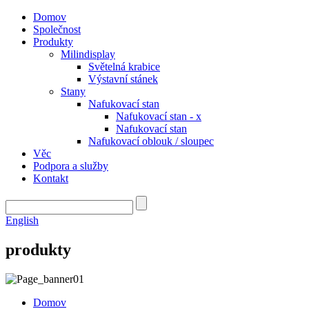
Domov
Společnost
Produkty
Milindisplay
Světelná krabice
Výstavní stánek
Stany
Nafukovací stan
Nafukovací stan - x
Nafukovací stan
Nafukovací oblouk / sloupec
Věc
Podpora a služby
Kontakt
English
produkty
Domov