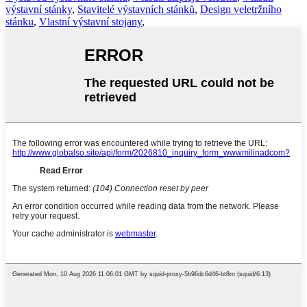
výstavní stánky
,
Stavitelé výstavních stánků
,
Design veletržního
stánku
,
Vlastní výstavní stojany
,