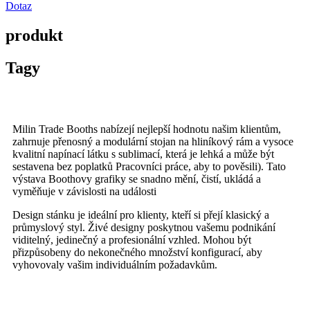
Dotaz
produkt
Tagy
Milin Trade Booths nabízejí nejlepší hodnotu našim klientům,
zahrnuje přenosný a modulární stojan na hliníkový rám a vysoce
kvalitní napínací látku s sublimací, která je lehká a může být
sestavena bez poplatků Pracovníci práce, aby to pověsili). Tato
výstava Boothovy grafiky se snadno mění, čistí, ukládá a
vyměňuje v závislosti na události
Design stánku je ideální pro klienty, kteří si přejí klasický a
průmyslový styl. Živé designy poskytnou vašemu podnikání
viditelný, jedinečný a profesionální vzhled. Mohou být
přizpůsobeny do nekonečného množství konfigurací, aby
vyhovovaly vašim individuálním požadavkům.