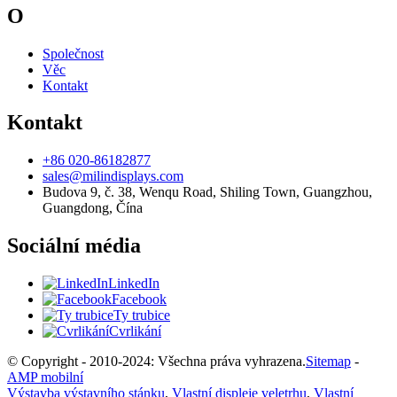
O
Společnost
Věc
Kontakt
Kontakt
+86 020-86182877
sales@milindisplays.com
Budova 9, č. 38, Wenqu Road, Shiling Town, Guangzhou,
Guangdong, Čína
Sociální média
LinkedIn
Facebook
Ty trubice
Cvrlikání
© Copyright - 2010-2024: Všechna práva vyhrazena.
Sitemap
-
AMP mobilní
Výstavba výstavního stánku
,
Vlastní displeje veletrhu
,
Vlastní