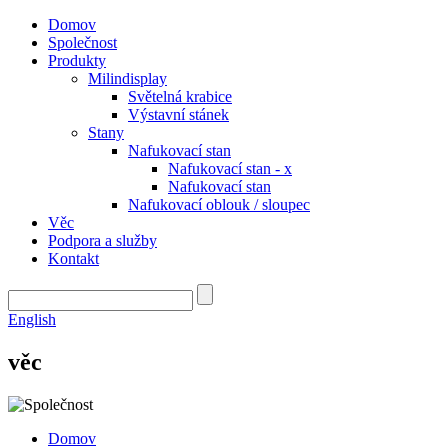
Domov
Společnost
Produkty
Milindisplay
Světelná krabice
Výstavní stánek
Stany
Nafukovací stan
Nafukovací stan - x
Nafukovací stan
Nafukovací oblouk / sloupec
Věc
Podpora a služby
Kontakt
English
věc
Domov