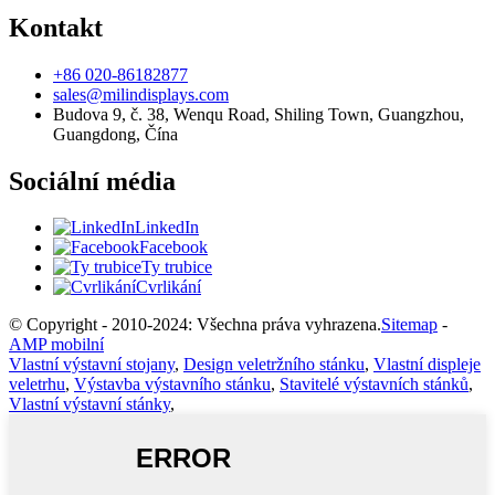
Kontakt
+86 020-86182877
sales@milindisplays.com
Budova 9, č. 38, Wenqu Road, Shiling Town, Guangzhou,
Guangdong, Čína
Sociální média
LinkedIn
Facebook
Ty trubice
Cvrlikání
© Copyright - 2010-2024: Všechna práva vyhrazena.
Sitemap
-
AMP mobilní
Vlastní výstavní stojany
,
Design veletržního stánku
,
Vlastní displeje
veletrhu
,
Výstavba výstavního stánku
,
Stavitelé výstavních stánků
,
Vlastní výstavní stánky
,