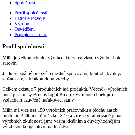
Společnost
Profil společnosti
Historie rozvoje
Výrobní
Osvědčení
Připojte se k nám
Profil společnosti
Milin je velkoobchodní výrobce, který má vlastní výrobní linku
surovin.
Je dobře známý pro své řemeslné zpracování, kontrolu kvality,
slušné ceny a krátkou dobu výroby.
Celkem existuje 7 produkčních řad produktů. Včetně 4 výrobních
linek pro kulisy Booths Light Box a 3 výrobních linek pro
vzduchem uzavřené nafukovací stany.
Milin má více než 150 výrobních pracovníků a plochu zásob
produktu 3500 metrů můstku. S 10 a více lety rafinované praxe a
výrobních zkušeností jsme vaším ideálním a důvěryhodnějším
výrobcem kooperativního družstva.