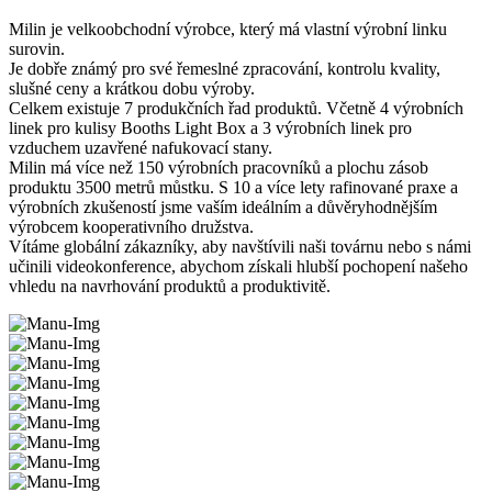
Milin je velkoobchodní výrobce, který má vlastní výrobní linku
surovin.
Je dobře známý pro své řemeslné zpracování, kontrolu kvality,
slušné ceny a krátkou dobu výroby.
Celkem existuje 7 produkčních řad produktů. Včetně 4 výrobních
linek pro kulisy Booths Light Box a 3 výrobních linek pro
vzduchem uzavřené nafukovací stany.
Milin má více než 150 výrobních pracovníků a plochu zásob
produktu 3500 metrů můstku. S 10 a více lety rafinované praxe a
výrobních zkušeností jsme vaším ideálním a důvěryhodnějším
výrobcem kooperativního družstva.
Vítáme globální zákazníky, aby navštívili naši továrnu nebo s námi
učinili videokonference, abychom získali hlubší pochopení našeho
vhledu na navrhování produktů a produktivitě.