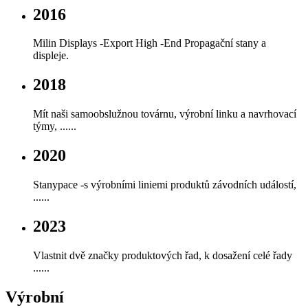
2016
Milin Displays -Export High -End Propagační stany a
displeje.
2018
Mít naši samoobslužnou továrnu, výrobní linku a navrhovací
týmy, ......
2020
Stanypace -s výrobními liniemi produktů závodních událostí,
......
2023
Vlastnit dvě značky produktových řad, k dosažení celé řady
......
Výrobní