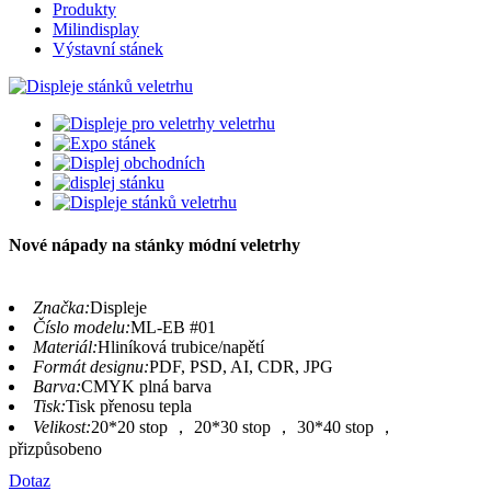
Produkty
Milindisplay
Výstavní stánek
Nové nápady na stánky módní veletrhy
Značka:
Displeje
Číslo modelu:
ML-EB #01
Materiál:
Hliníková trubice/napětí
Formát designu:
PDF, PSD, AI, CDR, JPG
Barva:
CMYK plná barva
Tisk:
Tisk přenosu tepla
Velikost:
20*20 stop ， 20*30 stop ， 30*40 stop ，
přizpůsobeno
Dotaz