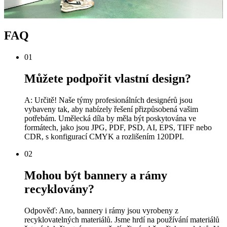
FAQ
01
Můžete podpořit vlastní design?
A: Určitě! Naše týmy profesionálních designérů jsou
vybaveny tak, aby nabízely řešení přizpůsobená vašim
potřebám. Umělecká díla by měla být poskytována ve
formátech, jako jsou JPG, PDF, PSD, AI, EPS, TIFF nebo
CDR, s konfigurací CMYK a rozlišením 120DPI.
02
Mohou být bannery a rámy
recyklovány?
Odpověď: Ano, bannery i rámy jsou vyrobeny z
recyklovatelných materiálů. Jsme hrdí na používání materiálů