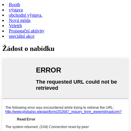
Booth
výstava
obchodní výstava.
Nová móda
Veletrh
Propagační aktivity
speciální akce
Žádost o nabídku