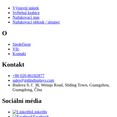
Výstavní stánek
Světelná krabice
Nafukovací stan
Nafukovací oblouk / sloupec
O
Společnost
Věc
Kontakt
Kontakt
+86 020-86182877
sales@milindisplays.com
Budova 9, č. 38, Wenqu Road, Shiling Town, Guangzhou,
Guangdong, Čína
Sociální média
LinkedIn
Facebook