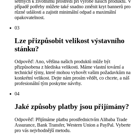
šetrných k životnímu prostředí při výrobě našich produktů. V
případě potřeby můžete také snadno změnit kryt bannerů pro
různé události a zajistit minimální odpad a maximální
opakovatelnost.
03
Lze přizpůsobit velikost výstavního
stánku?
Odpověď: Ano, většina našich produktů může být
přizpůsobena z hlediska velikosti. Máme vlastní tovární a
technické týmy, které mohou vyhovět vašim požadavkům na
konkrétní velikost. Dejte nám prosím vědět, co chcete, a náš
profesionální tým poskytne návrhy.
04
Jaké způsoby platby jsou přijímány?
Odpověď: Přijímáme platbu prostřednictvím Alibaba Trade
Assurance, Bank Transfer, Western Union a PayPal. Vyberte
pro vás nejvhodnější metodu.