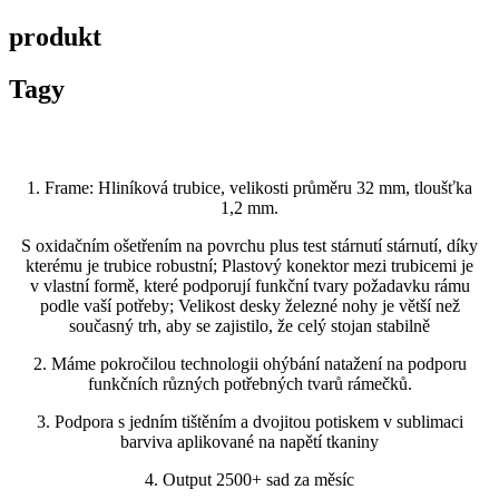
produkt
Tagy
1. Frame: Hliníková trubice, velikosti průměru 32 mm, tloušťka
1,2 mm.
S oxidačním ošetřením na povrchu plus test stárnutí stárnutí, díky
kterému je trubice robustní; Plastový konektor mezi trubicemi je
v vlastní formě, které podporují funkční tvary požadavku rámu
podle vaší potřeby; Velikost desky železné nohy je větší než
současný trh, aby se zajistilo, že celý stojan stabilně
2. Máme pokročilou technologii ohýbání natažení na podporu
funkčních různých potřebných tvarů rámečků.
3. Podpora s jedním tištěním a dvojitou potiskem v sublimaci
barviva aplikované na napětí tkaniny
4. Output 2500+ sad za měsíc