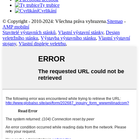
Ty trubice
Cvrlikání
© Copyright - 2010-2024: Všechna práva vyhrazena.
Sitemap
-
AMP mobilní
Stavitelé výstavních stánků
,
Vlastní výstavní stánky
,
Design
veletržního stánku
,
Výstavba výstavního stánku
,
Vlastní výstavní
stojany
,
Vlastní displeje veletrhu
,