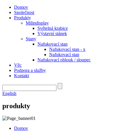
Domov
Společnost
Produkty
Milindisplay
Světelná krabice
Výstavní stánek
Stany
Nafukovací stan
Nafukovací stan - x
Nafukovací stan
Nafukovací oblouk / sloupec
Věc
Podpora a služby
Kontakt
English
produkty
Domov