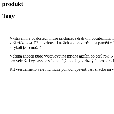
produkt
Tagy
Vystavení na událostech může přicházet s drahými počátečními nák
vaši ziskovost. Při navrhování našich souprav mějte na paměti cel
kdykoli je to možné.
Většina značek bude vystavovat na mnoha akcích po celý rok. N
pro veletržní výstavy je schopna být použity v různých prostorec
Kit všestranného veletrhu může pomoci upevnit vaši značku na ve