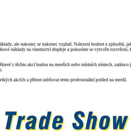
lady, ale nakonec se nakonec vyplatí. Nalezení hodnot a způsobů, jak r
kové náklady na vlastnictví displeje a pokusíme se vytvořit rozvržení, k
ěkteré z těchto akcí budou na menších nebo místních místech, zatímco
h.
lkých akcích a přitom udržovat tento profesionální pohled na menší.