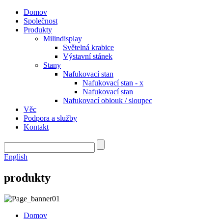
Domov
Společnost
Produkty
Milindisplay
Světelná krabice
Výstavní stánek
Stany
Nafukovací stan
Nafukovací stan - x
Nafukovací stan
Nafukovací oblouk / sloupec
Věc
Podpora a služby
Kontakt
English
produkty
Domov