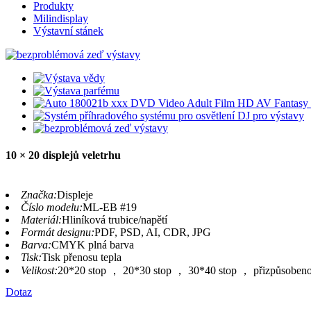
Produkty
Milindisplay
Výstavní stánek
10 × 20 displejů veletrhu
Značka:
Displeje
Číslo modelu:
ML-EB #19
Materiál:
Hliníková trubice/napětí
Formát designu:
PDF, PSD, AI, CDR, JPG
Barva:
CMYK plná barva
Tisk:
Tisk přenosu tepla
Velikost:
20*20 stop ， 20*30 stop ， 30*40 stop ， přizpůsoben
Dotaz