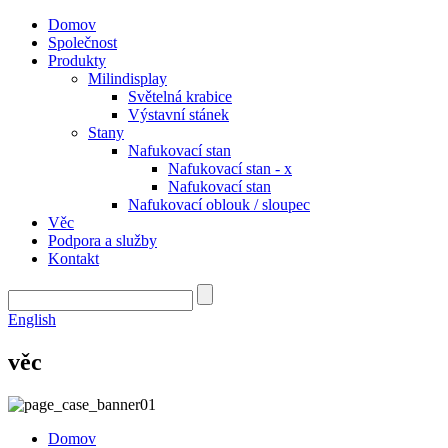
Domov
Společnost
Produkty
Milindisplay
Světelná krabice
Výstavní stánek
Stany
Nafukovací stan
Nafukovací stan - x
Nafukovací stan
Nafukovací oblouk / sloupec
Věc
Podpora a služby
Kontakt
English
věc
Domov