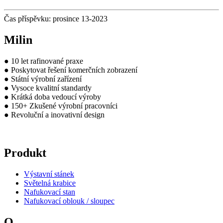
Čas příspěvku: prosince 13-2023
Milin
● 10 let rafinované praxe
● Poskytovat řešení komerčních zobrazení
● Státní výrobní zařízení
● Vysoce kvalitní standardy
● Krátká doba vedoucí výroby
● 150+ Zkušené výrobní pracovníci
● Revoluční a inovativní design
Produkt
Výstavní stánek
Světelná krabice
Nafukovací stan
Nafukovací oblouk / sloupec
O