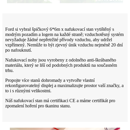
Ford si vybral špičkový 6*6m x nafukovací stan vytištěný s
modrým pozadím a logem na každé straně; vzduchotěsný systém
nevyžaduje žádné nepřetržité přívody vzduchu, aby udržel
vzpřímený. Nemůže to být zjevný únik vzduchu nejméně 20 dní
po nafouknutí.
Nafukovací nohy jsou vyrobeny z odolného anti-škrábaného
materiálu, který se liší od podobných produktů na současném
trhu.
Propojte více stanů dohromady a vytvořte vlastní
rekonfigurovatelný displej a maximalizujte prostor vaší značky, a
to i s různými velikostmi.
Náš nafukovací stan má certifikaci CE a máme certifikát pro
zpomalení hoření pro tkaninu stanu.