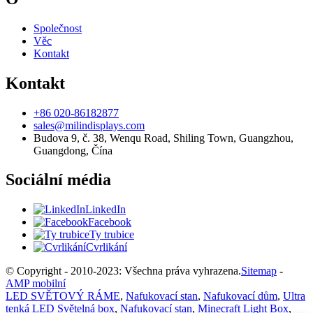
Společnost
Věc
Kontakt
Kontakt
+86 020-86182877
sales@milindisplays.com
Budova 9, č. 38, Wenqu Road, Shiling Town, Guangzhou,
Guangdong, Čína
Sociální média
LinkedIn
Facebook
Ty trubice
Cvrlikání
© Copyright - 2010-2023: Všechna práva vyhrazena.
Sitemap
-
AMP mobilní
LED SVĚTOVÝ RÁME
,
Nafukovací stan
,
Nafukovací dům
,
Ultra
tenká LED Světelná box
,
Nafukovací stan
,
Minecraft Light Box
,