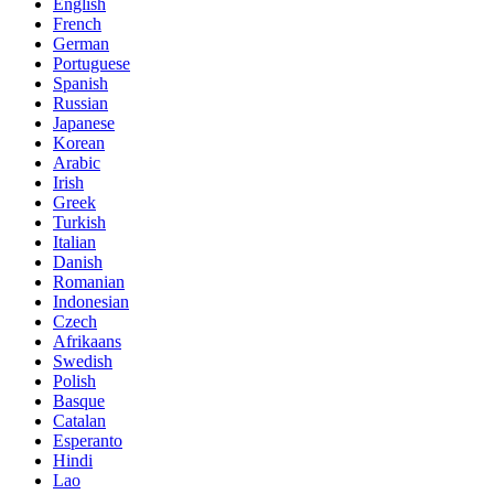
English
French
German
Portuguese
Spanish
Russian
Japanese
Korean
Arabic
Irish
Greek
Turkish
Italian
Danish
Romanian
Indonesian
Czech
Afrikaans
Swedish
Polish
Basque
Catalan
Esperanto
Hindi
Lao